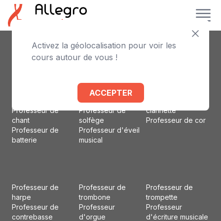
Activez la géolocalisation pour voir les
Professeur de
Professeur de
Professeur
cours autour de vous !
piano
violoncelle
d'accordéon
Professeur de
Professeur de flûte
Professeur d'alto
violon
traversière
Professeur de
Professeur de
Professeur de
basson
ACCEPTER
guitare
basse
Professeur de
Professeur de
Professeur de
clarinette
chant
solfège
Professeur de cor
Professeur de
Professeur d'éveil
batterie
musical
Professeur de
Professeur de
Professeur de
harpe
trombone
trompette
Professeur de
Professeur
Professeur
contrebasse
d'orgue
d'écriture musicale