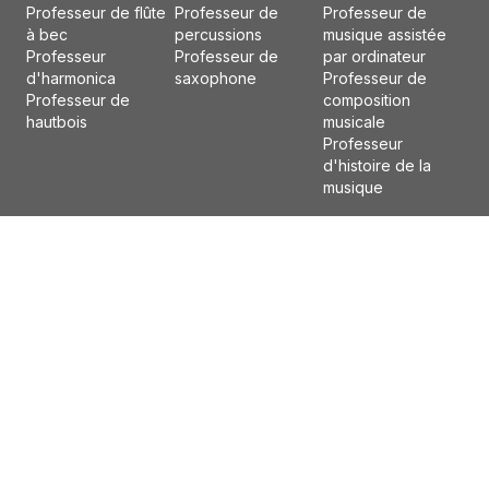
Professeur de flûte
Professeur de
Professeur de
à bec
percussions
musique assistée
Professeur
Professeur de
par ordinateur
d'harmonica
saxophone
Professeur de
Professeur de
composition
hautbois
musicale
Professeur
d'histoire de la
musique