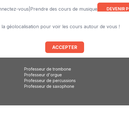
onnectez-vous
|
Prendre des cours de musique
DEVENIR 
 la géolocalisation pour voir les cours autour de vous !
Professeur de violoncelle
Professeur de flûte traversière
Professeur de basse
ACCEPTER
Professeur de solfège
Professeur d'éveil musical
Professeur de trombone
Professeur d'orgue
Professeur de percussions
Professeur de saxophone