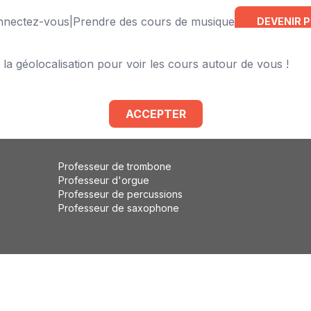
onnectez-vous
|
Prendre des cours de musique
DEVENIR 
 la géolocalisation pour voir les cours autour de vous !
Professeur de violoncelle
Professeur de flûte traversière
Professeur de basse
ACCEPTER
Professeur de solfège
Professeur d'éveil musical
Professeur de trombone
Professeur d'orgue
Professeur de percussions
Professeur de saxophone