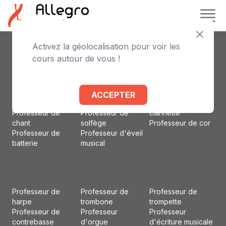
Activez la géolocalisation pour voir les
Professeur de
Professeur de
Professeur
cours autour de vous !
piano
violoncelle
d'accordéon
Professeur de
Professeur de flûte
Professeur d'alto
violon
traversière
Professeur de
Professeur de
Professeur de
basson
ACCEPTER
guitare
basse
Professeur de
Professeur de
Professeur de
clarinette
chant
solfège
Professeur de cor
Professeur de
Professeur d'éveil
batterie
musical
Professeur de
Professeur de
Professeur de
harpe
trombone
trompette
Professeur de
Professeur
Professeur
contrebasse
d'orgue
d'écriture musicale