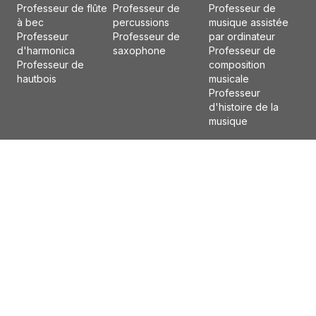
Professeur de flûte
Professeur de
Professeur de
à bec
percussions
musique assistée
Professeur
Professeur de
par ordinateur
d'harmonica
saxophone
Professeur de
Professeur de
composition
hautbois
musicale
Professeur
d'histoire de la
musique