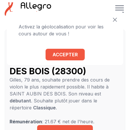
Activez la géolocalisation pour voir les
cours autour de vous !
Gilles recherche son
professeur de violon à
ACCEPTER
domicile à SAINT AUBIN
DES BOIS (28300)
Gilles, 79 ans, souhaite prendre des cours de
violon le plus rapidement possible. Il habite à
SAINT AUBIN DES BOIS. Son niveau est
débutant
. Souhaite plutôt jouer dans le
répertoire
Classique
.
Rémunération
: 21.67 € net de l'heure.