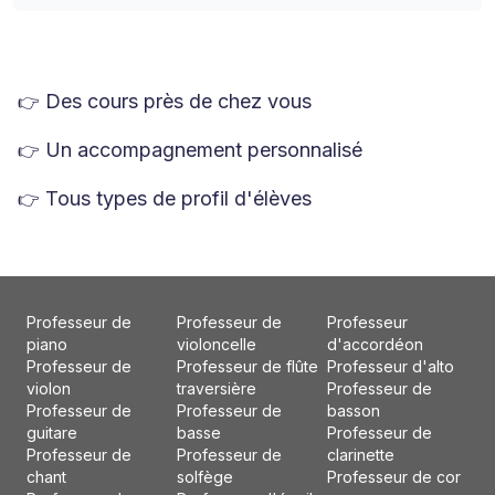
Des cours près de chez vous
👉
Un accompagnement personnalisé
👉
Tous types de profil d'élèves
👉
Professeur de
Professeur de
Professeur
piano
violoncelle
d'accordéon
Professeur de
Professeur de flûte
Professeur d'alto
violon
traversière
Professeur de
Professeur de
Professeur de
basson
guitare
basse
Professeur de
Professeur de
Professeur de
clarinette
chant
solfège
Professeur de cor