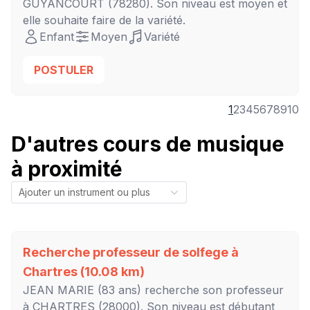
GUYANCOURT
(78280). Son niveau est
moyen
et
elle souhaite faire de la variété.
Enfant
Moyen
Variété
POSTULER
1
2
3
4
5
6
7
8
9
10
D'autres cours de musique
à proximité
Recherche professeur de solfege à
Chartres
(10.08 km)
JEAN MARIE
(83 ans) recherche son professeur
à
CHARTRES
(28000). Son niveau est
débutant