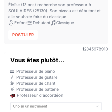
Éloïse
(13 ans) recherche son professeur à
SOULAIRES
(28130). Son niveau est
débutant
et
elle souhaite faire du classique.
Enfant
Débutant
Classique
POSTULER
1
2
3
4
5
6
7
8
9
10
Vous êtes plutôt...
🎹
Professeur de piano
🎸
Professeur de guitare
🎤
Professeur de chant
🥁
Professeur de batterie
Professeur d'accordéon