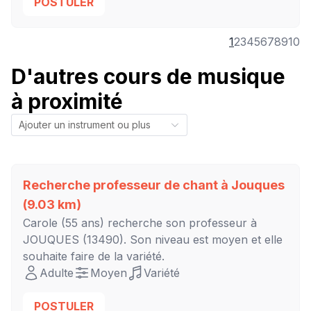
POSTULER
1
2
3
4
5
6
7
8
9
10
D'autres cours de musique
à proximité
Recherche professeur de chant à
Jouques
(9.03 km)
Carole
(55 ans) recherche son professeur à
JOUQUES
(13490). Son niveau est
moyen
et elle
souhaite faire de la variété.
Adulte
Moyen
Variété
POSTULER