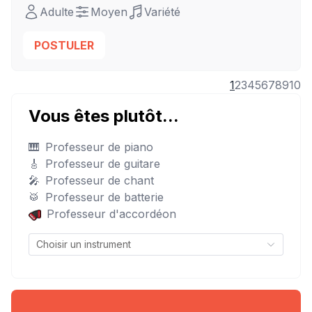
Adulte
Moyen
Variété
POSTULER
1
2
3
4
5
6
7
8
9
10
Vous êtes plutôt...
🎹
Professeur de piano
🎸
Professeur de guitare
🎤
Professeur de chant
🥁
Professeur de batterie
Professeur d'accordéon