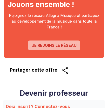
Jouons ensemble !
Rejoignez le réseau Allegro Musique et participez
au
développement de la musique dans toute la
France !
JE REJOINS LE RÉSEAU
Partager cette
offre
Devenir professeur
Déjà inscrit ?
Connectez-vous