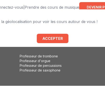
onnectez-vous
|
Prendre des cours de musique
DEVENIR 
 la géolocalisation pour voir les cours autour de vous !
Professeur de violoncelle
Professeur de flûte traversière
Professeur de basse
ACCEPTER
Professeur de solfège
Professeur d'éveil musical
Professeur de trombone
Professeur d'orgue
Professeur de percussions
Professeur de saxophone