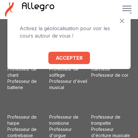
Activez la géolocalisation pour voir les
Professeur de
Professeur de
Professeur
cours autour de vous !
piano
violoncelle
d'accordéon
Professeur de
Professeur de flûte
Professeur d'alto
violon
traversière
Professeur de
Professeur de
Professeur de
basson
ACCEPTER
guitare
basse
Professeur de
Professeur de
Professeur de
clarinette
chant
solfège
Professeur de cor
Professeur de
Professeur d'éveil
batterie
musical
Professeur de
Professeur de
Professeur de
harpe
trombone
trompette
Professeur de
Professeur
Professeur
contrebasse
d'orgue
d'écriture musicale