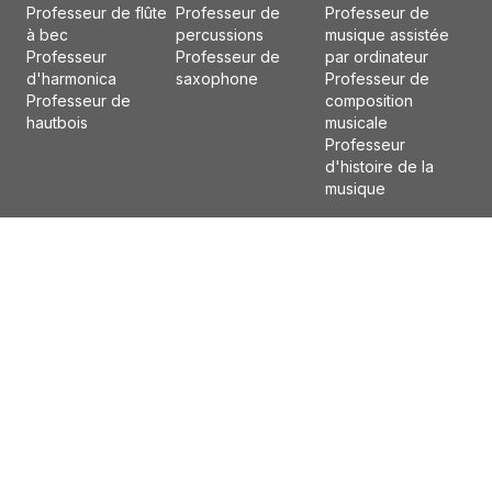
Professeur de flûte
Professeur de
Professeur de
à bec
percussions
musique assistée
Professeur
Professeur de
par ordinateur
d'harmonica
saxophone
Professeur de
Professeur de
composition
hautbois
musicale
Professeur
d'histoire de la
musique