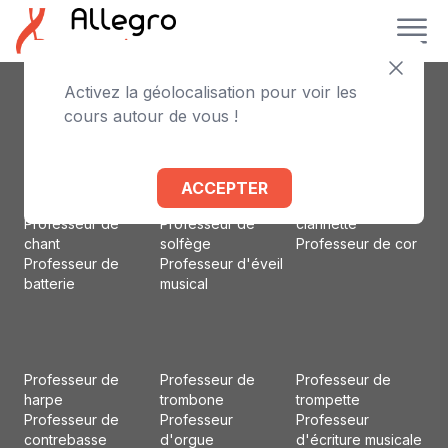
Activez la géolocalisation pour voir les
Professeur de
Professeur de
Professeur
cours autour de vous !
piano
violoncelle
d'accordéon
Professeur de
Professeur de flûte
Professeur d'alto
violon
traversière
Professeur de
Professeur de
Professeur de
basson
ACCEPTER
guitare
basse
Professeur de
Professeur de
Professeur de
clarinette
chant
solfège
Professeur de cor
Professeur de
Professeur d'éveil
batterie
musical
Professeur de
Professeur de
Professeur de
harpe
trombone
trompette
Professeur de
Professeur
Professeur
contrebasse
d'orgue
d'écriture musicale