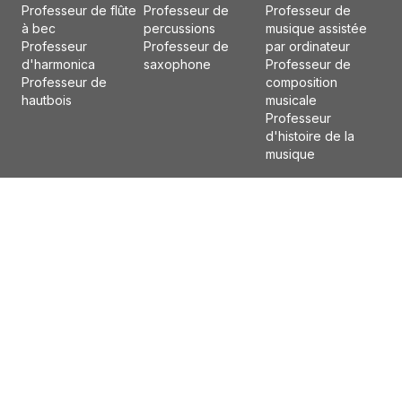
Professeur de flûte
Professeur de
Professeur de
à bec
percussions
musique assistée
Professeur
Professeur de
par ordinateur
d'harmonica
saxophone
Professeur de
Professeur de
composition
hautbois
musicale
Professeur
d'histoire de la
musique