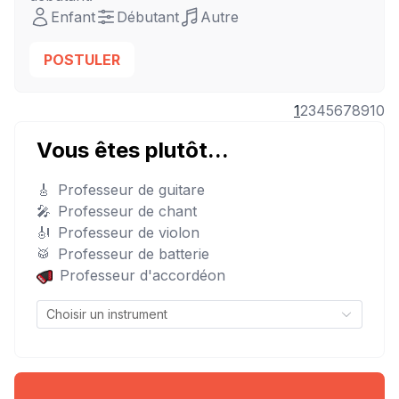
Enfant
Débutant
Autre
POSTULER
1
2
3
4
5
6
7
8
9
10
Vous êtes plutôt...
🎸
Professeur de guitare
🎤
Professeur de chant
🎻
Professeur de violon
🥁
Professeur de batterie
Professeur d'accordéon