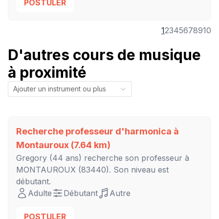
POSTULER
1
2
3
4
5
6
7
8
9
10
D'autres cours de musique
à proximité
Recherche professeur d'harmonica à
Montauroux
(7.64 km)
Gregory
(44 ans) recherche son professeur à
MONTAUROUX
(83440). Son niveau est
débutant
.
Adulte
Débutant
Autre
POSTULER