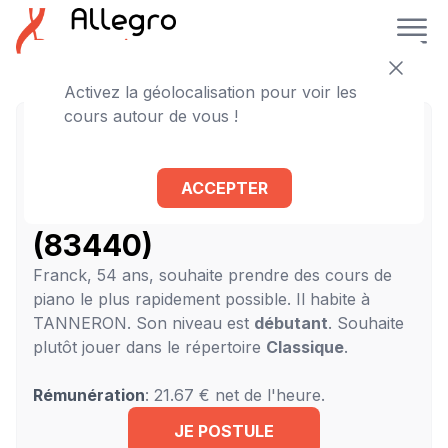
Activez la géolocalisation pour voir les
cours autour de vous !
Franck recherche son
professeur de piano à
ACCEPTER
domicile à TANNERON
(83440)
Franck, 54 ans, souhaite prendre des cours de
piano le plus rapidement possible. Il habite à
TANNERON. Son niveau est
débutant
. Souhaite
plutôt jouer dans le répertoire
Classique
.
Rémunération
: 21.67 € net de l'heure.
JE POSTULE