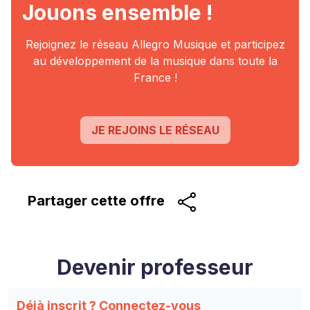
Jouons ensemble !
Rejoignez le réseau Allegro Musique et participez
au
développement de la musique dans toute la
France !
JE REJOINS LE RÉSEAU
Partager cette
offre
Devenir professeur
Déjà inscrit ?
Connectez-vous