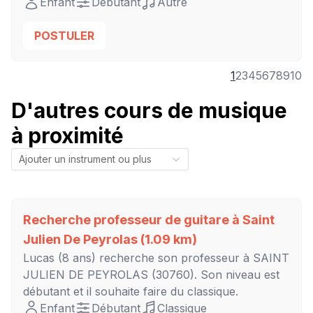
Enfant
Débutant
Autre
POSTULER
1
2
3
4
5
6
7
8
9
10
D'autres cours de musique
à proximité
Recherche professeur de guitare à
Saint
Julien De Peyrolas
(1.09 km)
Lucas
(8 ans) recherche son professeur à
SAINT
JULIEN DE PEYROLAS
(30760). Son niveau est
débutant
et il souhaite faire du classique.
Enfant
Débutant
Classique