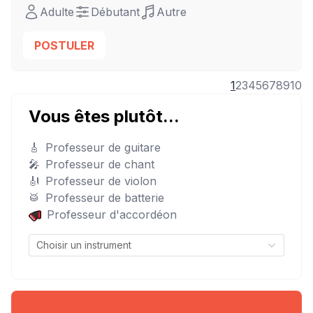
Adulte
Débutant
Autre
POSTULER
1
2
3
4
5
6
7
8
9
10
Vous êtes plutôt...
🎸
Professeur de guitare
🎤
Professeur de chant
🎻
Professeur de violon
🥁
Professeur de batterie
Professeur d'accordéon