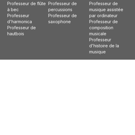
Professeur de flûte
Professeur de
Professeur de
à bec
percussions
musique assistée
Professeur
Professeur de
par ordinateur
d'harmonica
saxophone
Professeur de
Professeur de
composition
hautbois
musicale
Professeur
d'histoire de la
musique