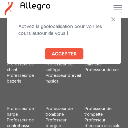
Activez la géolocalisation pour voir les
Professeur de
Professeur de
Professeur
cours autour de vous !
piano
violoncelle
d'accordéon
Professeur de
Professeur de flûte
Professeur d'alto
violon
traversière
Professeur de
Professeur de
Professeur de
basson
ACCEPTER
guitare
basse
Professeur de
Professeur de
Professeur de
clarinette
chant
solfège
Professeur de cor
Professeur de
Professeur d'éveil
batterie
musical
Professeur de
Professeur de
Professeur de
harpe
trombone
trompette
Professeur de
Professeur
Professeur
contrebasse
d'orgue
d'écriture musicale