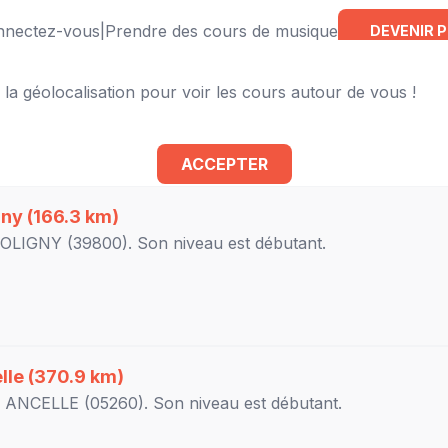
onnectez-vous
|
Prendre des cours de musique
DEVENIR 
 la géolocalisation pour voir les cours autour de vous !
 à proximité
ACCEPTER
gny
(166.3 km)
OLIGNY
(39800). Son niveau est
débutant
.
lle
(370.9 km)
à
ANCELLE
(05260). Son niveau est
débutant
.