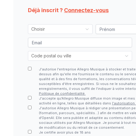
Déjà inscrit ?
Connectez-vous
J'autorise l'entreprise Allegro Musique à stocker et tra
dessus afin qu'elle me fournisse le contenu ou le servic
qualité et à des fins de formations, les conversations 
susceptibles d'être enregistrées. Si vous ne le souhaite
enregistrements, il vous suffit de l'indiquer à votre inter
Politique de confidentialité.
J'accepte qu'Allegro Musique diffuse mon image et me
activité en ligne, telles que détaillées dans
l'autorisation
J'autorise Allegro Musique à rédiger une présentation pe
(formation, parcours, spécialités…) afin de mettre en vale
d’OpenAI. Elle sera publiée et adaptée au contenu éditori
sociaux utilisés par Allegro Musique. Je pourrai à tout
de modification ou du retrait de ce consentement.
Je certifie avoir plus de 18 ans