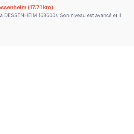
essenheim
(17.71 km)
 à
DESSENHEIM
(68600). Son niveau est
avancé
et il