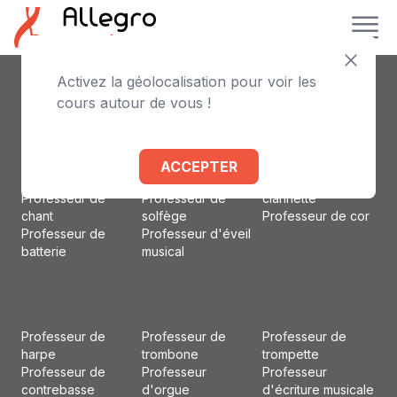
Activez la géolocalisation pour voir les
Professeur de
Professeur de
Professeur
cours autour de vous !
piano
violoncelle
d'accordéon
Professeur de
Professeur de flûte
Professeur d'alto
violon
traversière
Professeur de
Professeur de
Professeur de
basson
ACCEPTER
guitare
basse
Professeur de
Professeur de
Professeur de
clarinette
chant
solfège
Professeur de cor
Professeur de
Professeur d'éveil
batterie
musical
Professeur de
Professeur de
Professeur de
harpe
trombone
trompette
Professeur de
Professeur
Professeur
contrebasse
d'orgue
d'écriture musicale