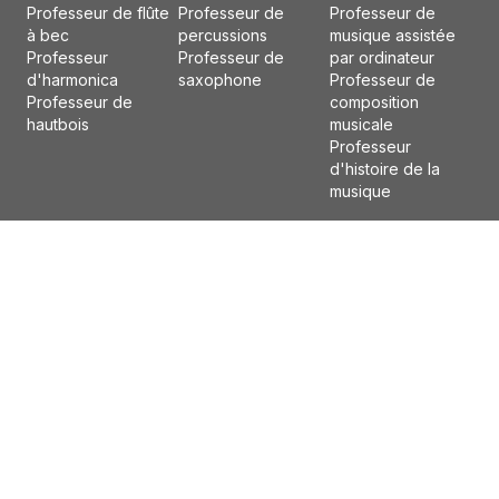
Professeur de flûte
Professeur de
Professeur de
à bec
percussions
musique assistée
Professeur
Professeur de
par ordinateur
d'harmonica
saxophone
Professeur de
Professeur de
composition
hautbois
musicale
Professeur
d'histoire de la
musique