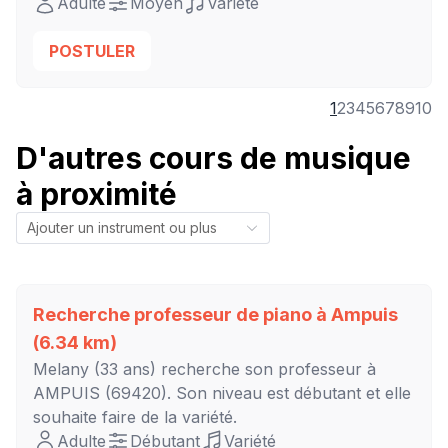
Adulte
Moyen
Variété
POSTULER
1
2
3
4
5
6
7
8
9
10
D'autres cours de musique
à proximité
Recherche professeur de piano à
Ampuis
(6.34 km)
Melany
(33 ans) recherche son professeur à
AMPUIS
(69420). Son niveau est
débutant
et elle
souhaite faire de la variété.
Adulte
Débutant
Variété