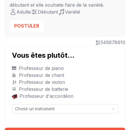
débutant
et elle souhaite faire de la variété.
Adulte
Débutant
Variété
POSTULER
1
2
3
4
5
6
7
8
9
10
Vous êtes plutôt...
🎹
Professeur de piano
🎤
Professeur de chant
🎻
Professeur de violon
🥁
Professeur de batterie
Professeur d'accordéon