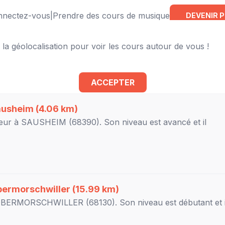
onnectez-vous
|
Prendre des cours de musique
DEVENIR 
 la géolocalisation pour voir les cours autour de vous !
e à proximité
ACCEPTER
ausheim
(4.06 km)
eur à
SAUSHEIM
(68390). Son niveau est
avancé
et il
ermorschwiller
(15.99 km)
OBERMORSCHWILLER
(68130). Son niveau est
débutant
et i