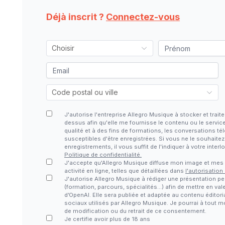
Déjà inscrit ?
Connectez-vous
J'autorise l'entreprise Allegro Musique à stocker et tra
dessus afin qu'elle me fournisse le contenu ou le servic
qualité et à des fins de formations, les conversations 
susceptibles d'être enregistrées. Si vous ne le souhaite
enregistrements, il vous suffit de l'indiquer à votre inter
Politique de confidentialité.
J'accepte qu'Allegro Musique diffuse mon image et me
activité en ligne, telles que détaillées dans
l'autorisation
J'autorise Allegro Musique à rédiger une présentation pe
(formation, parcours, spécialités…) afin de mettre en vale
d’OpenAI. Elle sera publiée et adaptée au contenu éditori
sociaux utilisés par Allegro Musique. Je pourrai à tout
de modification ou du retrait de ce consentement.
Je certifie avoir plus de 18 ans