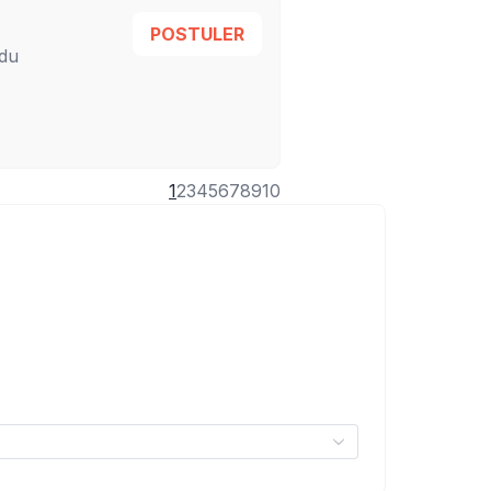
POSTULER
 du
1
2
3
4
5
6
7
8
9
10