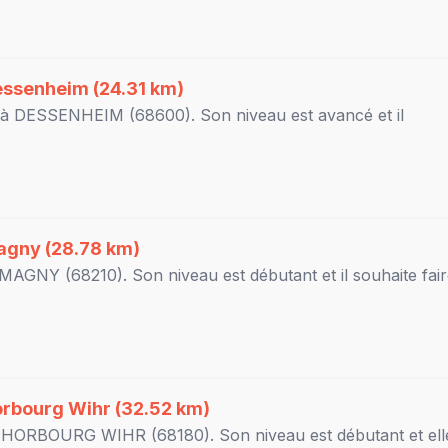
essenheim
(24.31 km)
 à
DESSENHEIM
(68600). Son niveau est
avancé
et il
agny
(28.78 km)
MAGNY
(68210). Son niveau est
débutant
et il souhaite fai
rbourg Wihr
(32.52 km)
à
HORBOURG WIHR
(68180). Son niveau est
débutant
et ell