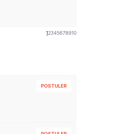
1
2
3
4
5
6
7
8
9
10
POSTULER
POSTULER