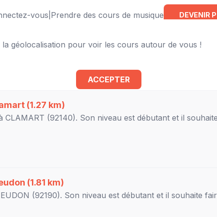
onnectez-vous
|
Prendre des cours de musique
DEVENIR 
 la géolocalisation pour voir les cours autour de vous !
e à proximité
ACCEPTER
amart
(1.27 km)
 à
CLAMART
(92140). Son niveau est
débutant
et il souhait
eudon
(1.81 km)
EUDON
(92190). Son niveau est
débutant
et il souhaite fai