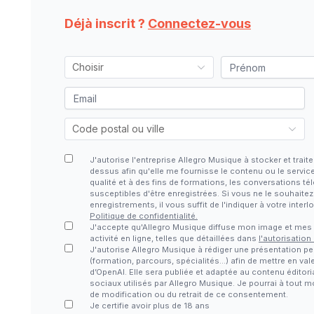
Déjà inscrit ?
Connectez-vous
J'autorise l'entreprise Allegro Musique à stocker et tra
dessus afin qu'elle me fournisse le contenu ou le servic
qualité et à des fins de formations, les conversations 
susceptibles d'être enregistrées. Si vous ne le souhaite
enregistrements, il vous suffit de l'indiquer à votre inter
Politique de confidentialité.
J'accepte qu'Allegro Musique diffuse mon image et me
activité en ligne, telles que détaillées dans
l'autorisation
J'autorise Allegro Musique à rédiger une présentation pe
(formation, parcours, spécialités…) afin de mettre en vale
d’OpenAI. Elle sera publiée et adaptée au contenu éditori
sociaux utilisés par Allegro Musique. Je pourrai à tout
de modification ou du retrait de ce consentement.
Je certifie avoir plus de 18 ans