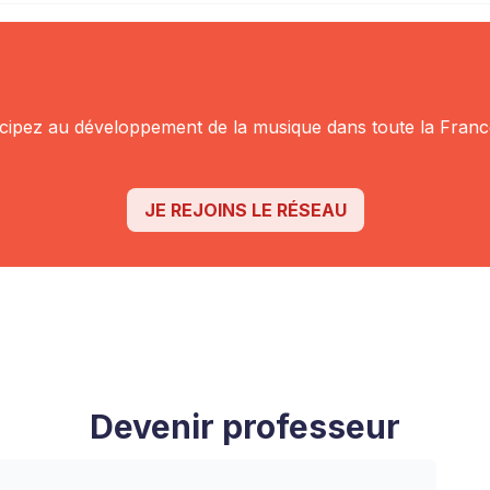
icipez au
développement de la musique dans toute la Franc
JE REJOINS LE RÉSEAU
Devenir professeur