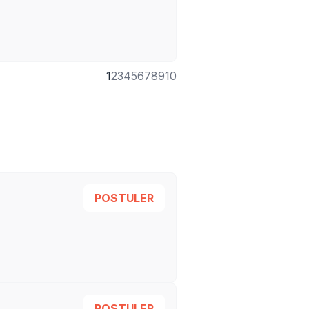
1
2
3
4
5
6
7
8
9
10
POSTULER
POSTULER