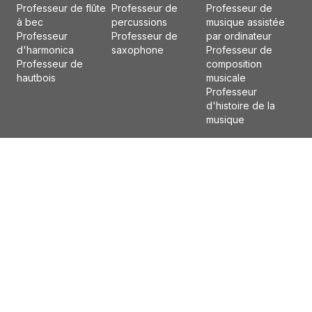
Professeur de flûte
Professeur de
Professeur de
à bec
percussions
musique assistée
Professeur
Professeur de
par ordinateur
d'harmonica
saxophone
Professeur de
Professeur de
composition
hautbois
musicale
Professeur
d'histoire de la
musique