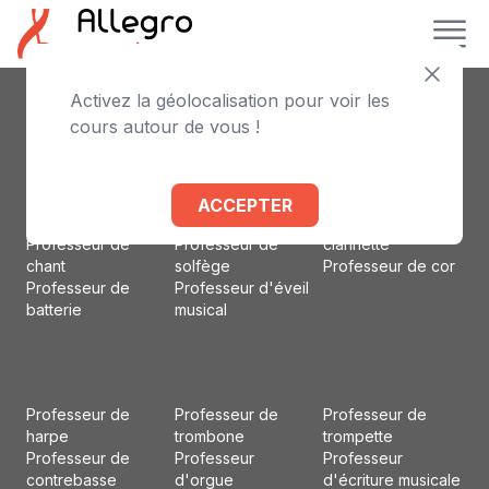
Activez la géolocalisation pour voir les
Professeur de
Professeur de
Professeur
cours autour de vous !
piano
violoncelle
d'accordéon
Professeur de
Professeur de flûte
Professeur d'alto
violon
traversière
Professeur de
Professeur de
Professeur de
basson
ACCEPTER
guitare
basse
Professeur de
Professeur de
Professeur de
clarinette
chant
solfège
Professeur de cor
Professeur de
Professeur d'éveil
batterie
musical
Professeur de
Professeur de
Professeur de
harpe
trombone
trompette
Professeur de
Professeur
Professeur
contrebasse
d'orgue
d'écriture musicale