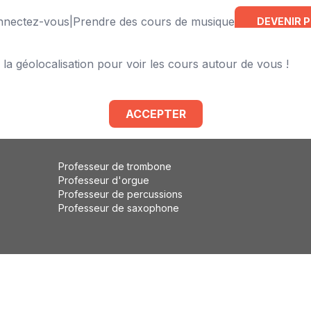
onnectez-vous
|
Prendre des cours de musique
DEVENIR 
 la géolocalisation pour voir les cours autour de vous !
Professeur de violoncelle
Professeur de flûte traversière
Professeur de basse
ACCEPTER
Professeur de solfège
Professeur d'éveil musical
Professeur de trombone
Professeur d'orgue
Professeur de percussions
Professeur de saxophone