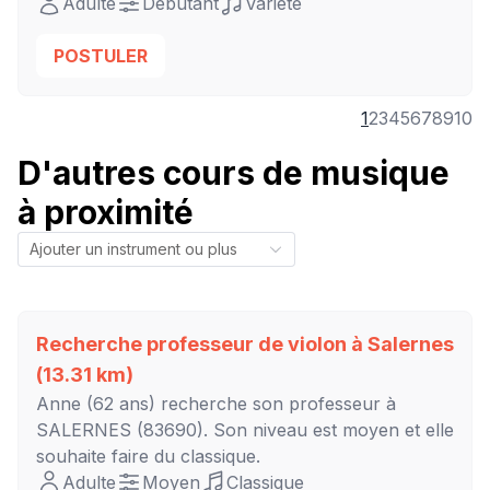
Adulte
Débutant
Variété
POSTULER
1
2
3
4
5
6
7
8
9
10
D'autres cours de musique
à proximité
Recherche professeur de violon à
Salernes
(13.31 km)
Anne
(62 ans) recherche son professeur à
SALERNES
(83690). Son niveau est
moyen
et elle
souhaite faire du classique.
Adulte
Moyen
Classique