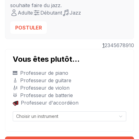
souhaite faire du jazz.
Adulte
Débutant
Jazz
POSTULER
1
2
3
4
5
6
7
8
9
10
Vous êtes plutôt...
🎹
Professeur de piano
🎸
Professeur de guitare
🎻
Professeur de violon
🥁
Professeur de batterie
Professeur d'accordéon