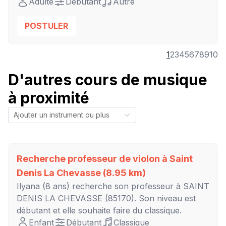
Adulte
Débutant
Autre
POSTULER
1
2
3
4
5
6
7
8
9
10
D'autres cours de musique
à proximité
Recherche professeur de violon à
Saint
Denis La Chevasse
(8.95 km)
Ilyana
(8 ans) recherche son professeur à
SAINT
DENIS LA CHEVASSE
(85170). Son niveau est
débutant
et elle souhaite faire du classique.
Enfant
Débutant
Classique