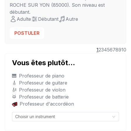
ROCHE SUR YON
(85000). Son niveau est
débutant
.
Adulte
Débutant
Autre
POSTULER
1
2
3
4
5
6
7
8
9
10
Vous êtes plutôt...
🎹
Professeur de piano
🎸
Professeur de guitare
🎻
Professeur de violon
🥁
Professeur de batterie
Professeur d'accordéon