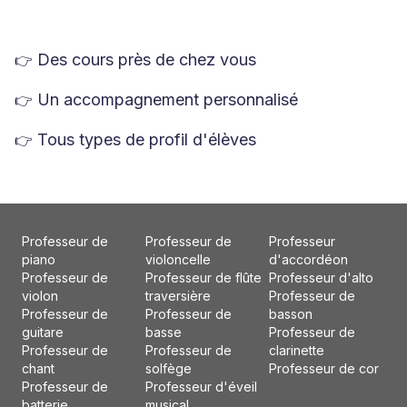
Des cours près de chez vous
👉
Un accompagnement personnalisé
👉
Tous types de profil d'élèves
👉
Professeur de
Professeur de
Professeur
piano
violoncelle
d'accordéon
Professeur de
Professeur de flûte
Professeur d'alto
violon
traversière
Professeur de
Professeur de
Professeur de
basson
guitare
basse
Professeur de
Professeur de
Professeur de
clarinette
chant
solfège
Professeur de cor
Professeur de
Professeur d'éveil
batterie
musical