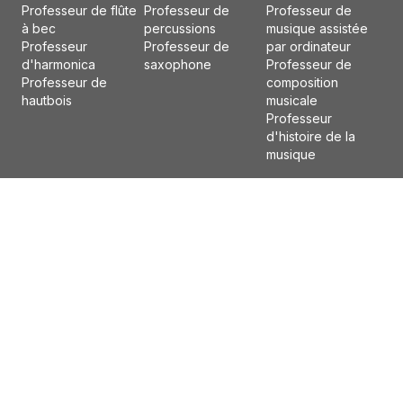
Professeur de flûte
Professeur de
Professeur de
à bec
percussions
musique assistée
Professeur
Professeur de
par ordinateur
d'harmonica
saxophone
Professeur de
Professeur de
composition
hautbois
musicale
Professeur
d'histoire de la
musique