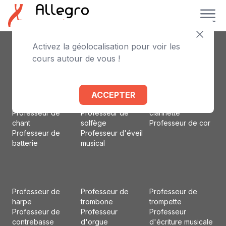
Activez la géolocalisation pour voir les
Professeur de
Professeur de
Professeur
cours autour de vous !
piano
violoncelle
d'accordéon
Professeur de
Professeur de flûte
Professeur d'alto
violon
traversière
Professeur de
Professeur de
Professeur de
basson
ACCEPTER
guitare
basse
Professeur de
Professeur de
Professeur de
clarinette
chant
solfège
Professeur de cor
Professeur de
Professeur d'éveil
batterie
musical
Professeur de
Professeur de
Professeur de
harpe
trombone
trompette
Professeur de
Professeur
Professeur
contrebasse
d'orgue
d'écriture musicale