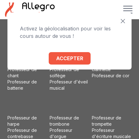
Activez la géolocalisation pour voir les
Professeur de
Professeur de
Professeur
cours autour de vous !
piano
violoncelle
d'accordéon
Professeur de
Professeur de flûte
Professeur d'alto
violon
traversière
Professeur de
Professeur de
Professeur de
basson
ACCEPTER
guitare
basse
Professeur de
Professeur de
Professeur de
clarinette
chant
solfège
Professeur de cor
Professeur de
Professeur d'éveil
batterie
musical
Professeur de
Professeur de
Professeur de
harpe
trombone
trompette
Professeur de
Professeur
Professeur
contrebasse
d'orgue
d'écriture musicale