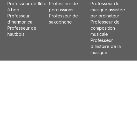
Professeur de flûte
Professeur de
Professeur de
à bec
percussions
musique assistée
Professeur
Professeur de
par ordinateur
d'harmonica
saxophone
Professeur de
Professeur de
composition
hautbois
musicale
Professeur
d'histoire de la
musique