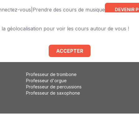
onnectez-vous
|
Prendre des cours de musique
DEVENIR 
 la géolocalisation pour voir les cours autour de vous !
Professeur de violoncelle
Professeur de flûte traversière
Professeur de basse
ACCEPTER
Professeur de solfège
Professeur d'éveil musical
Professeur de trombone
Professeur d'orgue
Professeur de percussions
Professeur de saxophone