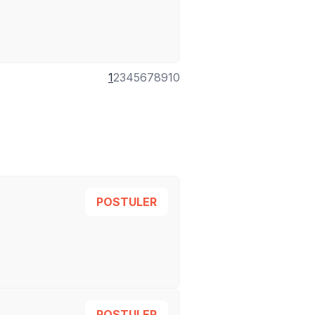
1
2
3
4
5
6
7
8
9
10
POSTULER
POSTULER