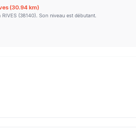
ves
(30.94 km)
à
RIVES
(38140). Son niveau est
débutant
.