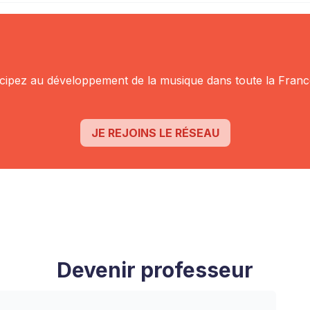
icipez au
développement de la musique dans toute la Franc
JE REJOINS LE RÉSEAU
Devenir professeur