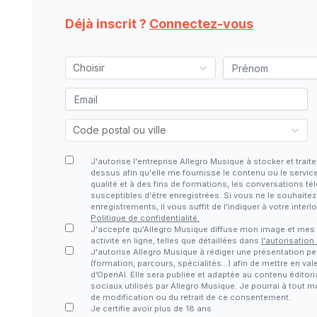
Déjà inscrit ?
Connectez-vous
J'autorise l'entreprise Allegro Musique à stocker et tra
dessus afin qu'elle me fournisse le contenu ou le servic
qualité et à des fins de formations, les conversations 
susceptibles d'être enregistrées. Si vous ne le souhaite
enregistrements, il vous suffit de l'indiquer à votre inter
Politique de confidentialité.
J'accepte qu'Allegro Musique diffuse mon image et me
activité en ligne, telles que détaillées dans
l'autorisation
J'autorise Allegro Musique à rédiger une présentation pe
(formation, parcours, spécialités…) afin de mettre en vale
d’OpenAI. Elle sera publiée et adaptée au contenu éditori
sociaux utilisés par Allegro Musique. Je pourrai à tout
de modification ou du retrait de ce consentement.
Je certifie avoir plus de 18 ans