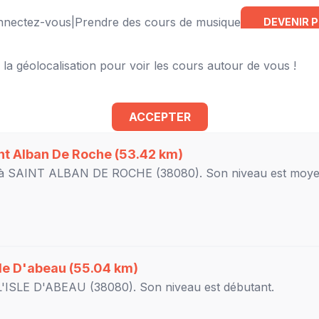
onnectez-vous
|
Prendre des cours de musique
DEVENIR 
 la géolocalisation pour voir les cours autour de vous !
 à proximité
ACCEPTER
nt Alban De Roche
(53.42 km)
 à
SAINT ALBAN DE ROCHE
(38080). Son niveau est
moy
sle D'abeau
(55.04 km)
L'ISLE D'ABEAU
(38080). Son niveau est
débutant
.