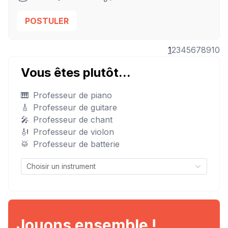
POSTULER
1
2
3
4
5
6
7
8
9
10
Vous êtes plutôt...
🎹
Professeur de piano
🎸
Professeur de guitare
🎤
Professeur de chant
🎻
Professeur de violon
🥁
Professeur de batterie
Jouons ensemble !