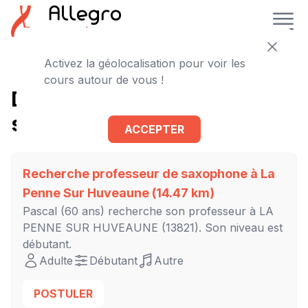
Activez la géolocalisation pour voir les
cours autour de vous !
D'autres cours de
saxophone à proximité
ACCEPTER
Recherche professeur de saxophone à
La
Penne Sur Huveaune
(14.47 km)
Pascal
(60 ans) recherche son professeur à
LA
PENNE SUR HUVEAUNE
(13821). Son niveau est
débutant
.
Adulte
Débutant
Autre
POSTULER