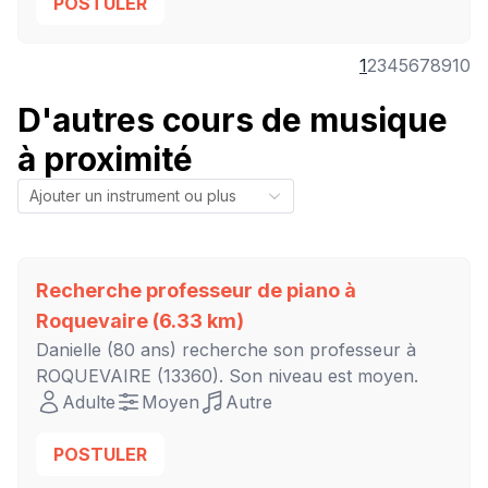
POSTULER
1
2
3
4
5
6
7
8
9
10
D'autres cours de musique
à proximité
Recherche professeur de piano à
Roquevaire
(6.33 km)
Danielle
(80 ans) recherche son professeur à
ROQUEVAIRE
(13360). Son niveau est
moyen
.
Adulte
Moyen
Autre
POSTULER