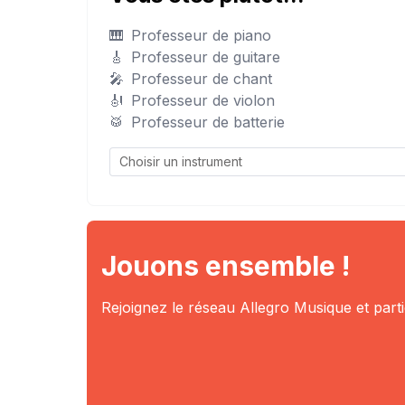
🎹
Professeur de piano
🎸
Professeur de guitare
🎤
Professeur de chant
🎻
Professeur de violon
🥁
Professeur de batterie
Jouons ensemble !
Rejoignez le réseau Allegro Musique et part