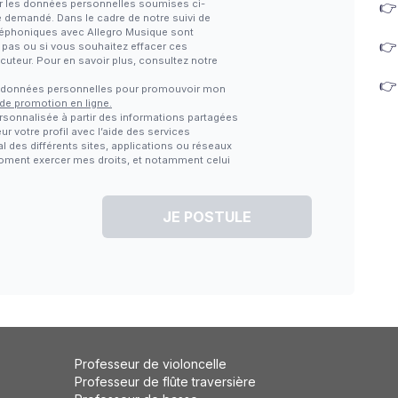
iter les données personnelles soumises ci-

e demandé. Dans le cadre de notre suivi de
téléphoniques avec Allegro Musique sont

z pas ou si vous souhaitez effacer ces
locuteur. Pour en savoir plus, consultez notre

s données personnelles pour promouvoir mon
 de promotion en ligne.
rsonnalisée à partir des informations partagées
ur votre profil avec l’aide des services
al des différents sites, applications ou réseaux
 moment exercer mes droits, et notamment celui
JE POSTULE
Professeur de violoncelle
Professeur de flûte traversière