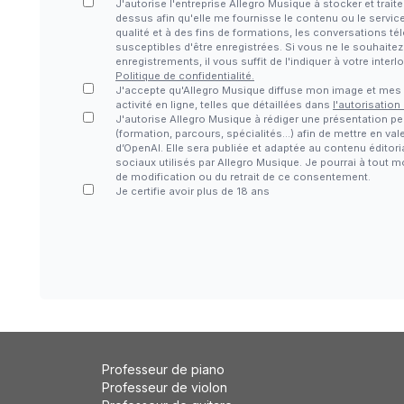
J'autorise l'entreprise Allegro Musique à stocker et tra
dessus afin qu'elle me fournisse le contenu ou le servic
qualité et à des fins de formations, les conversations 
susceptibles d'être enregistrées. Si vous ne le souhaite
enregistrements, il vous suffit de l'indiquer à votre inter
Politique de confidentialité.
J'accepte qu'Allegro Musique diffuse mon image et me
activité en ligne, telles que détaillées dans
l'autorisation
J'autorise Allegro Musique à rédiger une présentation pe
(formation, parcours, spécialités…) afin de mettre en vale
d’OpenAI. Elle sera publiée et adaptée au contenu éditori
sociaux utilisés par Allegro Musique. Je pourrai à tout
de modification ou du retrait de ce consentement.
Je certifie avoir plus de 18 ans
Professeur de piano
Professeur de violon